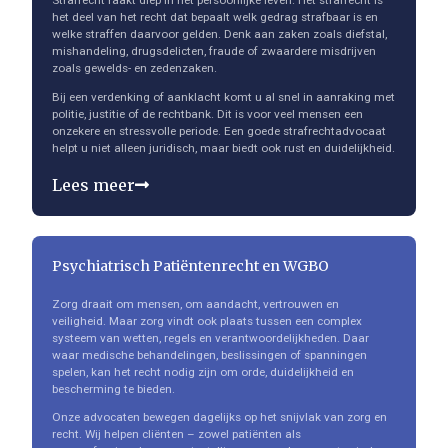
Strafrecht raakt diep in het persoonlijke leven. Het strafrecht is
het deel van het recht dat bepaalt welk gedrag strafbaar is en
welke straffen daarvoor gelden. Denk aan zaken zoals diefstal,
mishandeling, drugsdelicten, fraude of zwaardere misdrijven
zoals gewelds- en zedenzaken.
Bij een verdenking of aanklacht komt u al snel in aanraking met
politie, justitie of de rechtbank. Dit is voor veel mensen een
onzekere en stressvolle periode. Een goede strafrechtadvocaat
helpt u niet alleen juridisch, maar biedt ook rust en duidelijkheid.
Lees meer
Psychiatrisch Patiëntenrecht en WGBO
Zorg draait om mensen, om aandacht, vertrouwen en
veiligheid. Maar zorg vindt ook plaats tussen een complex
systeem van wetten, regels en verantwoordelijkheden. Daar
waar medische behandelingen, beslissingen of spanningen
spelen, kan het recht nodig zijn om orde, duidelijkheid en
bescherming te bieden.
Onze advocaten bewegen dagelijks op het snijvlak van zorg en
recht. Wij helpen cliënten – zowel patiënten als