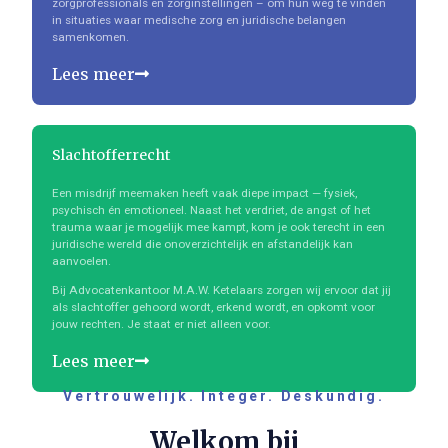
zorgprofessionals en zorginstellingen – om hun weg te vinden
in situaties waar medische zorg en juridische belangen
samenkomen.
Lees meer
Slachtofferrecht
Een misdrijf meemaken heeft vaak diepe impact — fysiek,
psychisch én emotioneel. Naast het verdriet, de angst of het
trauma waar je mogelijk mee kampt, kom je ook terecht in een
juridische wereld die onoverzichtelijk en afstandelijk kan
aanvoelen.
Bij Advocatenkantoor M.A.W. Ketelaars zorgen wij ervoor dat jij
als slachtoffer gehoord wordt, erkend wordt, en opkomt voor
jouw rechten. Je staat er niet alleen voor.
Lees meer
Vertrouwelijk. Integer. Deskundig.
Welkom bij