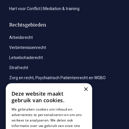
Hart voor Conflict | Mediation & training
Rechtsgebieden
Arbeidsrecht
Verbintenissenrecht
Letselschaderecht
Strafrecht
Zorg en recht, Psychiatrisch Patiëntenrecht en WGBO
×
Slachtofferrecht
Deze website maakt
gebruik van cookies.
Informatie
We gebruiken cookies om inhoud en
advertenties te personaliseren en om ons
Algemene voorwaarden
verkeer te analyseren. We delen ook
informatie over uw gebruik van onze site
Privacy Policy