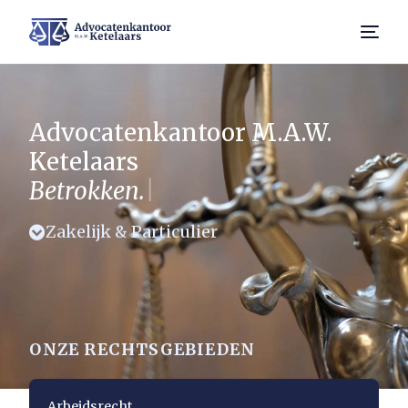
Rechtsgebieden
Advocatenkantoor M.A.W.
Medewerkers
Ketelaars
Betrokken.
|
0492-551478
Zakelijk & Particulier
ONZE RECHTSGEBIEDEN
Arbeidsrecht