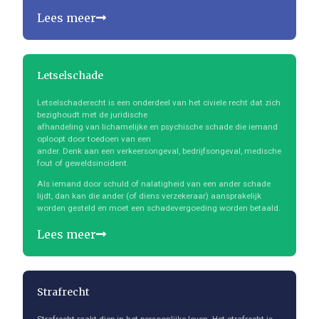
Lees meer
Letselschade
Letselschaderecht is een onderdeel van het civiele recht dat zich
bezighoudt met de juridische
afhandeling van lichamelijke en psychische schade die iemand
oploopt door toedoen van een
ander. Denk aan een verkeersongeval, bedrijfsongeval, medische
fout of geweldsincident.
Als iemand door schuld of nalatigheid van een ander schade
lijdt, dan kan die ander (of diens verzekeraar) aansprakelijk
worden gesteld en moet een schadevergoeding worden betaald.
Lees meer
Strafrecht